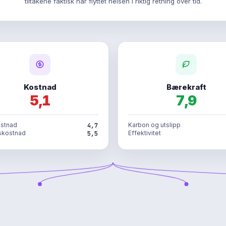
tiltakene faktisk har flyttet helsen i riktig retning over tid.
Kostnad
Bærekraft
5,1
7,9
stnad
Karbon og utslipp
4,7
skostnad
Effektivitet
5,5