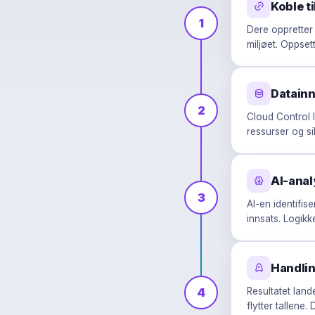
Koble ti
1
Dere oppretter 
miljøet. Oppsett
Datain
2
Cloud Control l
ressurser og si
AI-anal
3
AI-en identifis
innsats. Logikk
Handli
4
Resultatet land
flytter tallene.