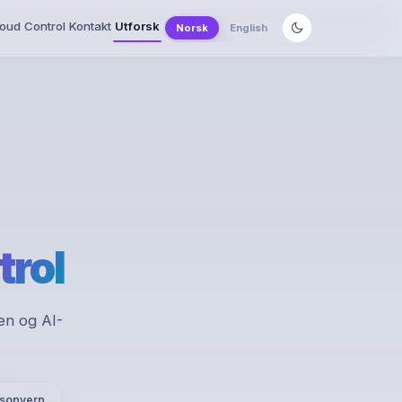
oud Control
Kontakt
Utforsk
Norsk
English
trol
en og AI-
sonvern