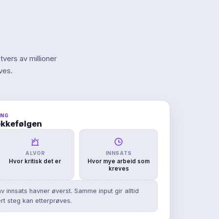
 tvers av millioner
ves.
ING
rekkefølgen
ALVOR
INNSATS
Hvor kritisk det er
Hvor mye arbeid som
kreves
v innsats havner øverst. Samme input gir alltid
t steg kan etterprøves.