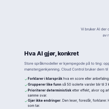
Vi bruker AI der d
av 
Hva AI gjør, konkret
Store språkmodeller er kjempegode på to ting: op
mønstergjenkjenning. Cloud Control bruker dem til 
Forklarer i klarspråk
hva en score eller anbefaling 
Grupperer like funn
så 50 isolerte varsler blir til 3 
Prioriterer deterministisk
etter effekt, alvor og 
samme svar.
Gjør ikke endringer
. Den leser, foreslår, forklare
som tar.