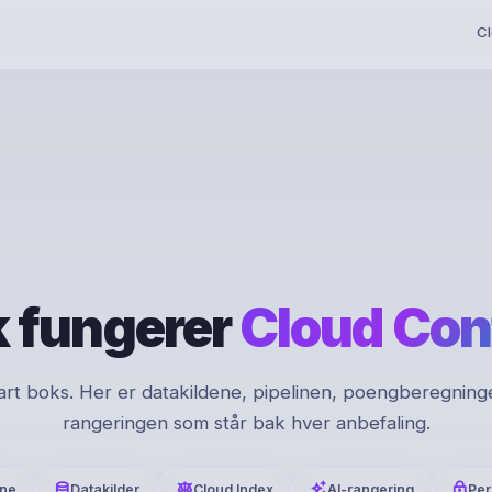
Cl
k fungerer
Cloud Con
art boks. Her er datakildene, pipelinen, poengberegning
rangeringen som står bak hver anbefaling.
ine
Datakilder
Cloud Index
AI-rangering
Per