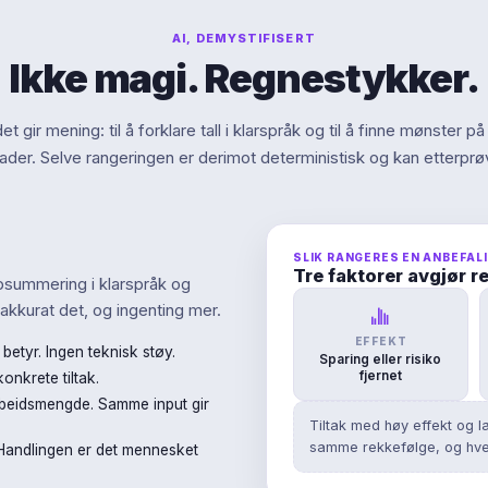
AI, DEMYSTIFISERT
Ikke magi. Regnestykker.
et gir mening: til å forklare tall i klarspråk og til å finne mønster på
rader. Selve rangeringen er derimot deterministisk og kan etterprø
SLIK RANGERES EN ANBEFAL
Tre faktorer avgjør 
psummering i klarspråk og
akkurat det, og ingenting mer.
EFFEKT
betyr. Ingen teknisk støy.
Sparing eller risiko
fjernet
konkrete tiltak.
arbeidsmengde. Samme input gir
Tiltak med høy effekt og la
samme rekkefølge, og hver
r. Handlingen er det mennesket