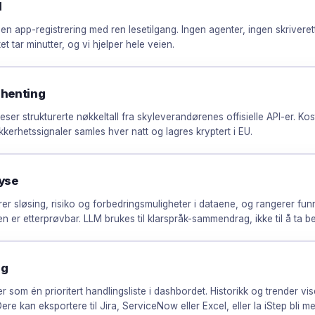
l
en app-registrering med ren lesetilgang. Ingen agenter, ingen skriverett
et tar minutter, og vi hjelper hele veien.
nhenting
eser strukturerte nøkkeltall fra skyleverandørenes offisielle API-er. Kos
kkerhetssignaler samles hver natt og lagres kryptert i EU.
yse
erer sløsing, risiko og forbedringsmuligheter i dataene, og rangerer fun
en er etterprøvbar. LLM brukes til klarspråk-sammendrag, ikke til å ta be
ng
er som én prioritert handlingsliste i dashbordet. Historikk og trender vis
 Dere kan eksportere til Jira, ServiceNow eller Excel, eller la iStep bli 